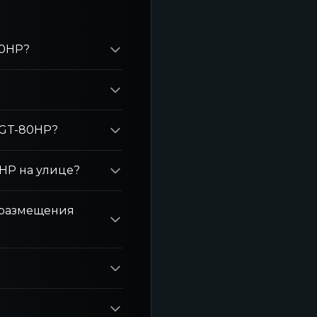
80НР?
RGT-80НР?
0НР на улице?
о размещения