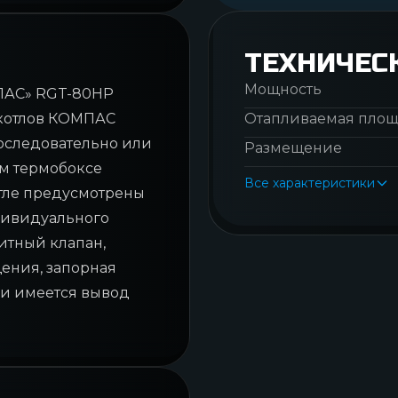
ТЕХНИЧЕС
Мощность
ПАС» RGT-80НР
 котлов КОМПАС
Отапливаемая пло
оследовательно или
Размещение
ом термобоксе
Все характеристики
котле предусмотрены
дивидуального
нитный клапан,
щения, запорная
 и имеется вывод